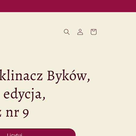
Zaloguj
Koszyk
się
klinacz Byków,
 edycja,
 nr 9
Licytuj