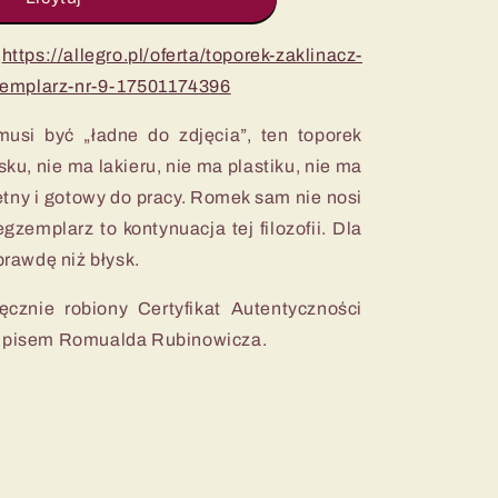
:
https://allegro.pl/oferta/toporek-zaklinacz-
zemplarz-nr-9-17501174396
usi być „ładne do zdjęcia”, ten toporek
ku, nie ma lakieru, nie ma plastiku, nie ma
etny i gotowy do pracy. Romek sam nie nosi
gzemplarz to kontynuacja tej filozofii. Dla
 prawdę niż błysk.
ęcznie robiony Certyfikat Autentyczności
podpisem Romualda Rubinowicza.