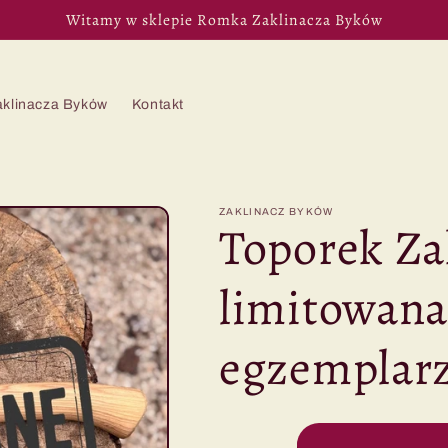
Witamy w sklepie Romka Zaklinacza Byków
aklinacza Byków
Kontakt
ZAKLINACZ BYKÓW
Toporek Za
limitowana
egzemplarz