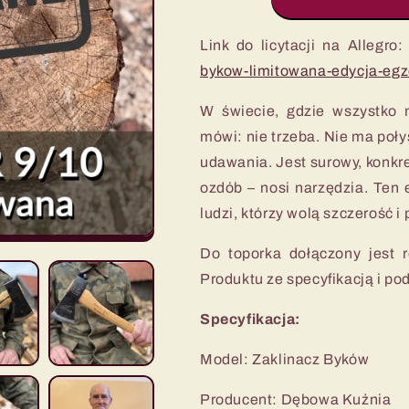
Link do licytacji na Allegro
bykow-limitowana-edycja-eg
W świecie, gdzie wszystko m
mówi: nie trzeba. Nie ma połys
udawania. Jest surowy, konkr
ozdób – nosi narzędzia. Ten e
ludzi, którzy wolą szczerość i
Do toporka dołączony jest r
Produktu ze specyfikacją i 
Specyfikacja:
Model: Zaklinacz Byków
Producent: Dębowa Kuźnia