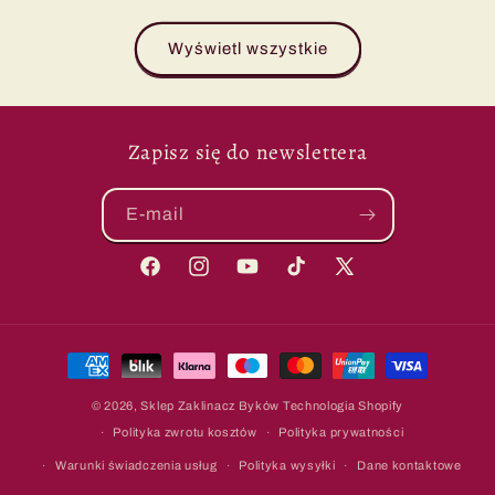
regularna
regularna
Wyświetl wszystkie
Zapisz się do newslettera
E-mail
Facebook
Instagram
Youtube
TikTok
X
(Twitter)
Metody
płatności
© 2026,
Sklep Zaklinacz Byków
Technologia Shopify
Polityka zwrotu kosztów
Polityka prywatności
Warunki świadczenia usług
Polityka wysyłki
Dane kontaktowe