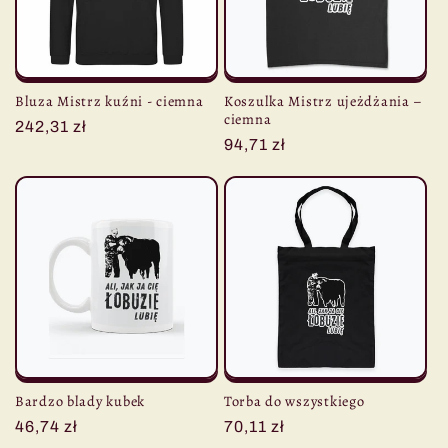
Bluza Mistrz kuźni - ciemna
Koszulka Mistrz ujeżdżania –
ciemna
Cena
242,31 zł
Cena
94,71 zł
regularna
regularna
Bardzo blady kubek
Torba do wszystkiego
Cena
46,74 zł
Cena
70,11 zł