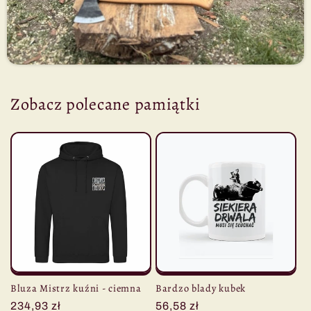
Zobacz polecane pamiątki
Bluza Mistrz kuźni - ciemna
Bardzo blady kubek
Cena
234,93 zł
Cena
56,58 zł