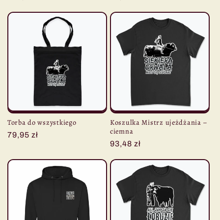
regularna
regularna
Torba do wszystkiego
Koszulka Mistrz ujeżdżania –
ciemna
Cena
79,95 zł
Cena
93,48 zł
regularna
regularna