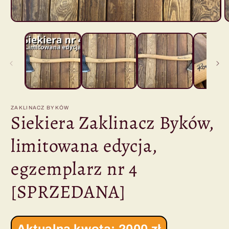
Otwórz
O
multimedia
m
1
2
w
oknie
o
modalnym
m
ZAKLINACZ BYKÓW
Siekiera Zaklinacz Byków,
limitowana edycja,
egzemplarz nr 4
[SPRZEDANA]
Aktualna kwota: 2000 zł