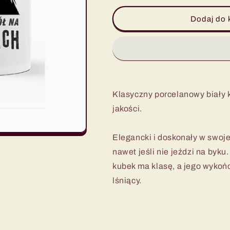
dla
dla
Bardzo
Bardzo
Dodaj do 
blady
blady
kubek
kubek
Klasyczny porcelanowy biały 
jakości.
Elegancki i doskonały w swoje
nawet jeśli nie jeździ na byk
kubek ma klasę, a jego wykońc
lśniący.