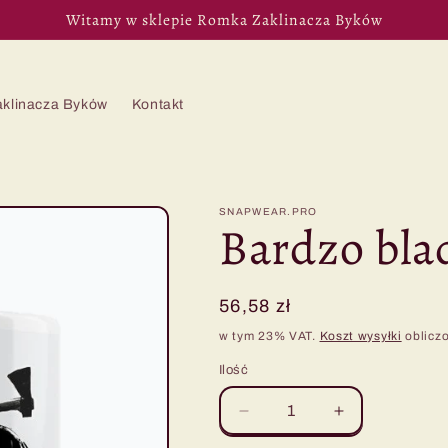
Witamy w sklepie Romka Zaklinacza Byków
aklinacza Byków
Kontakt
SNAPWEAR.PRO
Bardzo bla
Cena
56,58 zł
regularna
w tym 23% VAT.
Koszt wysyłki
obliczo
Ilość
Zmniejsz
Zwiększ
ilość
ilość