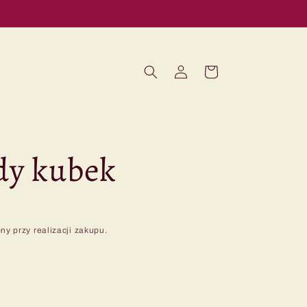
Zaloguj
Koszyk
się
dy kubek
ny przy realizacji zakupu.